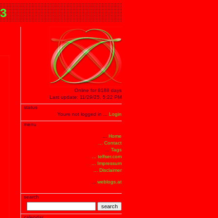
.3
Online for 8188 days
Last update: 11/29/25, 5:22 PM
status
Youre not logged in ...
Login
menu
...
Home
... Contact
...
Tags
... telfser.com
... Impressum
... Disclaimer
...
weblogs.at
search
search
calendar