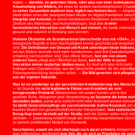
malen. —
Identität, im gelernten Sinne, rührt also von einer molekularen
Ansammlung von Bildern,
die einen für andere nachvollziehbaren Charak
zu seiner Gesamtheit mutieren bzw. täglich neu formen lässt.
—
Adaptivi
bleibt dabei eines der zwangreichsten Muster im Abgleichverfahren
zwisc
Integrität und Autorität,
in seinen komplexeren Relationen zueinander. D
Zentrum des Interesses, laut Humanökologen, liegt also
in einer
harmonisierten Interaktion von Mensch und Umwelt,
die beide zueinand
gesund und natürlich in Einklang sein könnten.
Humane Ökonomie als Brandmarkmal überschreibt also mit »ÖHA«,
zu
biologische Begriffe in Ihrer Nachhaltigkeit bereits geschützt und vergeben
sind.
Die Definitionen von Gesund und Krank unterliegen heute Indexen,
mit den Bildern deshalb nicht mehr nachkommen,
weil ihre Exekutierbarke
schwierig nachzuordnen sind.
Das offene Wesen,
fast wie von einem
anderen Stern,
pflegt also Offenheit als Basis,
weil der Wille in seiner
Interaktion immer mutierbar bleiben muss.
Es lässt sich also nicht mehr
festlegen
was Charakterzüge, aus der Geschichte portiert,
für die zukünftig
Führungsentwicklung darstellen sollen. —
Ein Bild generiert sich pflegele
aus der eigenen Sekunde.
Was ist so sonderbar an der persönlichen Konditionierung des Mensch
— Im Grunde die
nicht legitimierte Fiktion von Krankheit als sein
kerngesundes Protokoll.
Mitmenschen mit runden Kanten und in fast
gestörter Ruhe,
delegieren jene Verantwortung
an Systeme die keine me
darstellen wollen,
zumal jene schlicht nicht mehr finanziert werden können
So bleibt Generationspflege als zuvorkommende Aufmerksamkeit,
ein 
krankes Modell von gesundheitsfördernder Interpretation.
Sein statistisch
Bezug liegt meist deshalb auf der Straße,
weil die Zahlen selten noch da
stimmen. — Zuwendung entsteht heute
als vielseitig interpretierbare Gren
zu seinem zerfallenden Modell von Romantik.
Geschwister, soweit sie sich überhaupt noch daran erinnern,
kompensie
also vollkommen überfordert
jene Zeit, die sie sich an Prioritäten nie set