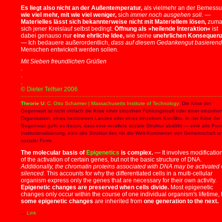
Es liegt also nicht an der Außentemperatur,
als vielmehr an der Bemess
wie viel mehr, mit wie viel weniger,
sich
immer noch ausgehen soll.
—
Materielles lässt sich bekannterweise nicht mit Materiellem lösen,
zuma
sich jener Kreislauf selbst bedingt.
Öffnung als »heilende Interaktion«
ist
dabei genauso nur
eine ehrliche Idee,
wie seine
unehrlichen Konsequen
— Ich bedauere außerordentlich,
dass auf diesem Gedankengut basierend
Menschen entwickelt werden sollen.
Mit Sieben freundlichen Grüßen
.
.
.
© Dieter Telfser 2006
Theorie U:
C. Otto Scharmer | Massachusetts Institute of Technology:
Die Krise der
Gegenwart ist nicht einfach die Krise einer einzelnen Führungskraft oder einer einzelne
Organisation, eines bestimmten Landes oder eines einzelnen Konflikts. In der Krise der
Gegenwart geht es darum, dass eine veraltete soziale Struktur abstirbt — eine alte For
Institutionalisierung, eine alte Struktur des »in die-Welt-Kommens« von Gemeinschaft u
sozialer Form.
The molecular basis of
Epigenetics
is complex.
— It involves modificatio
of the activation of certain genes, but not the basic structure of DNA.
Additionally, the chromatin proteins associated with DNA may be activated 
silenced.
This accounts for why the differentiated cells in a multi-cellular
organism express only the genes that are necessary for their own activity.
Epigenetic changes are preserved when cells divide.
Most epigenetic
changes only occur within the course of one individual organism's lifetime,
some epigenetic changes
are inherited from
one generation to the next.
...
Link