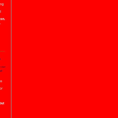
ung
l
zen.
,
n
m der
nd
ns
or
but