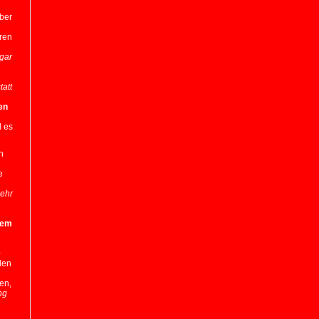
ber
hren
 gar
tatt
en
l es
n
e
mehr
sem
e
den
en,
ng