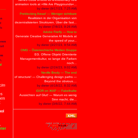
animation tools at »We Are Playgrounds«...
by dieter (9/17/23, 7:25 AM)
Preblocking Areas! — Weniger sichtbare
Realitäten in der Organisation von
en
dezentralisierten Strukturen. Über die fast...
t
by dieter (7/8/23, 9:26 AM)
ds
Adobe Firefly — How to
Generate Creative Generative AI Models at
the speed of your...
eren
by dieter (3/27/23, 9:54 AM)
alt
OMG – Österreichische Medien Gruppe
EG. Offene Objekt Orientierte
rm
Managementkultur, so lange die Farben
n,
noch...
nd
by dieter (2/24/23, 9:02 AM)
Neville Brody — The end
of structure! — Challenging design paths —
Beyond the obvious....
:
Im
by dieter (4/18/22, 8:32 AM)
iGOR on ЖAP — Fabelhafte
es
Aussichten auf Glut! — Warum es wenig
aos
Sinn macht, die...
t
by dieter (3/6/22, 7:44 AM)
bol
,
eter