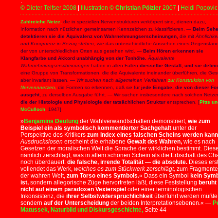
.
© Dieter Telfser 2008
|
Illustration
©
Christian Pölzler
2007
|
Heidi Popovic
Zahlreiche Netze,
die in speziellen Nervenstrukturen verkörpert sind, dienen dazu,
Information nach nützlichen gemeinsamen Kennzeichen zu klassifizieren. —
Beim Seh
detektieren sie die Äquivalenz von Wahrnehmungserscheinungen,
die mit
Ähnlichkei
und Kongruenz in Bezug stehen,
wie das unterschiedliche Aussehen eines Gegenstan
der von unterschiedlichen Orten aus gesehen wird. —
Beim Hören erkennen sie
Klangfarbe und Akkord unabhängig von der Tonhöhe.
Äquivalente
Wahrnehmungserscheinungen
haben in allen Fällen
diesselbe Gestalt, und sie defini
eine Gruppe von Transformationen, die die Äquivalente ineinander überführen, die Gest
aber invariant lassen. —
Wir suchen nach allgemeinen Verfahren
zur Konstruktion von
Nervennnetzen,
die Formen so erkennen, daß sie für
jede Eingabe, die von dieser Fo
ausgeht,
zu derselben Ausgabe führt. — Wir suchen insbesondere nach solchen Netze
die der Histologie und Physiologie der tatsächlichen Struktur
entsprechen. [
Pitts u
McCulloch
, 1947]
»
Benjamins Deutung
der Wahlverwandtschaften demonstriert,
wie zum
Beispiel ein als symbolisch kommentierter Sachgehalt
unter der
Perspektive des Kritikers
zum Index eines falschen Scheins werden kann
Ausdruckslosen
erscheint die erhabene
Gewalt des Wahren,
wie es nach
Gesetzen der moralischen Welt die Sprache der wirklichen bestimmt. Dies
nämlich zerschlägt, was in allem schönen Schein als die Erbschaft des Ch
noch überdauert:
die falsche, irrende Totalität — die absolute.
Dieses ers
vollendet das Werk,
welches es zum Stückwerk zerschlägt,
zum Fragmente
der wahren Welt,
zum Torso eines Symbols.
« Dass ein Symbol
kein Sym
ist,
sondern allegorische Züge hervortreten läßt, diese Feststellung
beruht
nicht auf einem paradoxen Vexierspiel
oder einer terminologischen
Inkonsistenz, die
ihrer Selbstwidersprüchlichkeit
überführt werden müßte
sondern
auf der Unterscheidung
der beiden Interpretationsebenen.« —
P
Matussek,
Naturbild und Diskursgeschichte,
Seite 44