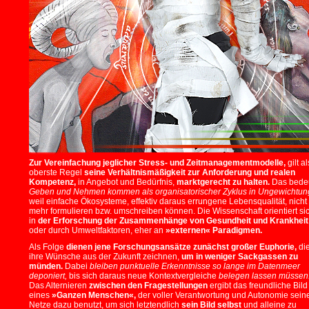
Zur Vereinfachung jeglicher Stress- und Zeitmanagementmodelle,
gilt al
oberste Regel
seine Verhältnismäßigkeit zur Anforderung und realen
Kompetenz,
in Angebot und Bedürfnis,
marktgerecht zu halten.
Das bedeu
Geben und Nehmen kommen als organisatorischer Zyklus in Ungewichtun
weil einfache Ökosysteme, effektiv daraus errungene Lebensqualität, nicht
mehr formulieren bzw. umschreiben können. Die Wissenschaft orientiert si
in
der Erforschung der Zusammenhänge von Gesundheit und Krankheit
oder durch Umweltfaktoren, eher an
»externen« Paradigmen.
Als Folge
dienen jene Forschungsansätze zunächst großer Euphorie,
di
ihre Wünsche aus der Zukunft zeichnen,
um in weniger Sackgassen zu
münden.
Dabei
bleiben punktuelle Erkenntnisse so lange im Datenmeer
deponiert,
bis sich daraus neue Kontextvergleiche
belegen lassen müssen
Das Alternieren
zwischen den Fragestellungen
ergibt das freundliche Bild
eines
»Ganzen Menschen«,
der voller Verantwortung und Autonomie sein
Netze dazu benutzt, um sich letztendlich
sein Bild selbst
und alleine zu