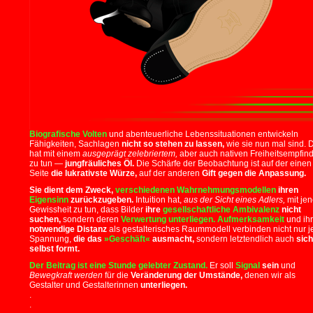
Biografische Volten
und abenteuerliche Lebenssituationen entwickeln
Fähigkeiten, Sachlagen
nicht so stehen zu lassen,
wie sie nun mal sind. 
hat mit einem
ausgeprägt zelebriertem,
aber auch nativen Freiheitsempfin
zu tun —
jungfräuliches Öl.
Die Schärfe der Beobachtung ist auf der einen
Seite
die lukrativste Würze,
auf der anderen
Gift gegen die Anpassung.
Sie dient dem Zweck,
verschiedenen Wahrnehmungsmodellen
ihren
Eigensinn
zurückzugeben.
Intuition hat,
aus der Sicht eines Adlers,
mit jen
Gewissheit zu tun, dass Bilder
ihre
gesellschaftliche Ambivalenz
nicht
suchen,
sondern deren
Verwertung unterliegen.
Aufmerksamkeit
und ih
notwendige Distanz
als gestalterisches Raummodell verbinden nicht nur j
Spannung,
die das
»Geschäft«
ausmacht,
sondern letztendlich auch
sich
selbst formt.
Der Beitrag ist eine Stunde gelebter Zustand.
Er soll
Signal
sein
und
Bewegkraft werden
für die
Veränderung der Umstände,
denen wir als
Gestalter und Gestalterinnen
unterliegen.
.
.