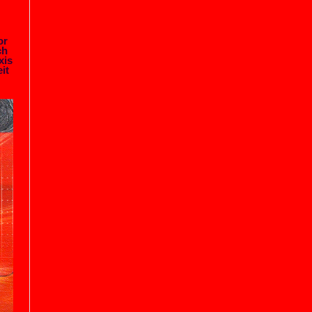
or
ch
xis
it