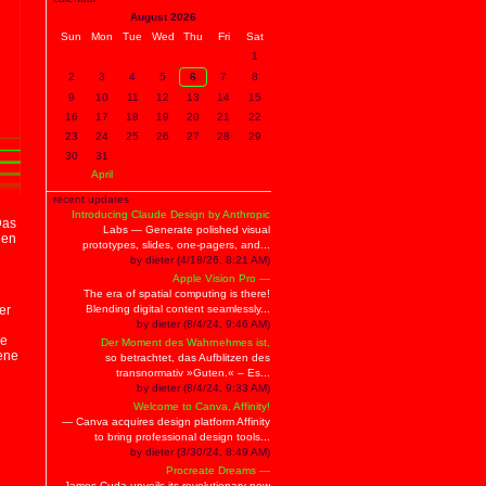
August 2026
Sun
Mon
Tue
Wed
Thu
Fri
Sat
1
2
3
4
5
6
7
8
9
10
11
12
13
14
15
16
17
18
19
20
21
22
23
24
25
26
27
28
29
30
31
April
recent updates
Introducing Claude Design by Anthropic
Das
Labs — Generate polished visual
den
prototypes, slides, one-pagers, and...
by dieter (4/18/26, 8:21 AM)
Apple Vision Pro —
The era of spatial computing is there!
er
Blending digital content seamlessly...
by dieter (8/4/24, 9:46 AM)
re
Der Moment des Wahrnehmes ist,
ene
so betrachtet, das Aufblitzen des
transnormativ »Guten.« – Es...
by dieter (8/4/24, 9:33 AM)
Welcome to Canva, Affinity!
— Canva acquires design platform Affinity
to bring professional design tools...
by dieter (3/30/24, 8:49 AM)
Procreate Dreams —
James Cuda unveils its revolutionary new