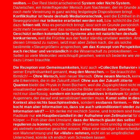
wollten.
— Der Rest bleibt anscheinend
System oder Nicht-System.
Dazwischen, ein hinterfragender Mensch zum Nachlesen,
der im Grunde a
noch mehr Verwirrung
in ganz wichtig festgelegte Dispositionen bringt.
Konfliktkultur ist heute deshalb Mediationstechnik,
weil die Echtheit in i
Beweggründen
nur teilweise erarbeitet werden soll,
bzw. schlicht die Zeit
dazu
fehlen will.
Was es persönlich bringt,
lässt sich im Grunde persönlich
nicht mehr beweisen,
weil das sowieso
keiner Intimität mehr unterliegt.
Geschützt wollen kolonialisierte Systeme also mit natürlichen deshalb
konkurrieren,
weil die Früchte aus der Natur ständig unvitaler werden.
Ans
diesen Umstand zu nutzen,
setzt man aber Zellen nach, die als solche
bestimmte »Steuergrößen« ansprechen,
um das Konzept von Perspektiv
auch riechbar und verständlich
in die Wissenschaft zu protokollieren. —
Selten so viele Meteoriten verschnupft gesehen,
wenn ich bedenke wie vie
dazu Linsen brauchte.
Die Rezeption von Gemeinsamkeiten,
kurz auch
»Collective Behavior«
i
seiner Empfindsamkeit genannt,
mag den Menschen.
—
Sie braucht ihn
förmlich!
—
Ohne Mensch,
kein neuer Mensch.
Ohne neuen Mensch,
kein
alte Erkenntnis, die in die Zukunft zitiert.
Ohne aus der Zukunft zitierte
Quanten
bleibt die Physik in ihren Büchern,
weil die Zugänglichkeit nicht 
visualisierbar werden kann.
Gedankliche Bilder sind in diesem Sinne also
nicht nur überflüssig,
sondern ein kontraproduktives Irritativum
für jeden
Augennerv, der darauf erst sensibilisiert werden muss.
Kunst sollte in die
Kontext also nichts bauchpinselndes,
sondern
essbares formen.
—
Wie
kocht man aber Information so, dass sie auch unkonditioniert wieder zu
Information wird?
— Ich denke
mit reichlich Sonne,
und trotzdem
sind frei
Radikale
nur
ein Hauptbestandteil in der Aufnahme von Zellmaterial
für 
Körper. — Froh über den Umstand,
dass der Mensch glaubt das selbst
regulieren zu können,
möchte ich diese Phantasie nicht unnötig strapazier
als vielmehr nebenbei gesichtet wissen.
Wäre eine ständige Unterscheidu
von Wahrnehmung
und
für »Wahr« nehmen,
nicht ein so empfindlicher
Unterschied, könnte ich endlich vom Schreiben lassen.