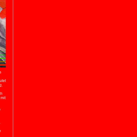
s
tet
g,
ch
mit
e
.
e