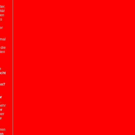
ter,
tät
hen
as
er
mal
die
iten
e
icht
en?
hr
.
sehr
er
her
ze
ren
zen