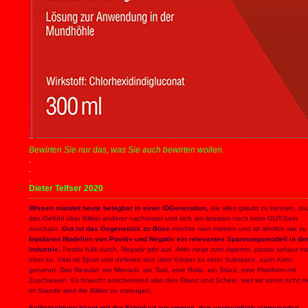
Bewirten Sie nur das, was Sie auch bewirten wollen.
.
.
.
Dieter Telfser 2020
Wissen mündet heute belegbar in einer iDGeneration,
die alles glaubt zu kennen, da
das Gefühl über Bilder anderer nachrüstet und sich am liebsten noch beim GUT-Sein
zuschaut.
Gut ist das Gegenstück zu Böse
möchte man meinen und ist ähnlich wie zu
bipolaren Modellen von Positiv und Negativ ein relevantes Spannungsmodell in de
Industrie.
Positiv hält durch,
Negativ gibt auf. Aktiv neigt zum Agieren, passiv schaut m
eher zu.
Vital ist Sport und definiert sich über Körper zu einer Substanz, auch Kern
genannt. Das Resulat: ein Mensch, ein Tool, eine Rolle, ein Stück, eine Plattform mit
Zuschauern. Es braucht anscheinend also den Glanz und Schein, weil wir sonst nicht m
im Stande sind die Bilder zu erzeugen.
Selbstachtung hängt mit der Fähigkeit zusammen, den vermeintlich eintretenden