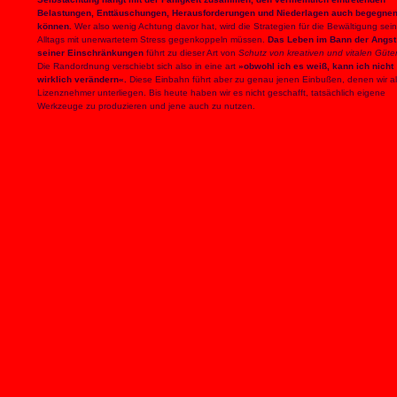
Belastungen, Enttäuschungen, Herausforderungen und Niederlagen auch begegnen
können.
Wer also wenig Achtung davor hat, wird die Strategien für die Bewältigung sei
Alltags mit unerwartetem Stress gegenkoppeln müssen.
Das Leben im Bann der Angst
seiner Einschränkungen
führt zu dieser Art von
Schutz von kreativen und vitalen Güte
Die Randordnung verschiebt sich also in eine art
»obwohl ich es weiß, kann ich nicht
wirklich verändern«.
Diese Einbahn führt aber zu genau jenen Einbußen, denen wir a
Lizenznehmer unterliegen. Bis heute haben wir es nicht geschafft, tatsächlich eigene
Werkzeuge zu produzieren und jene auch zu nutzen.