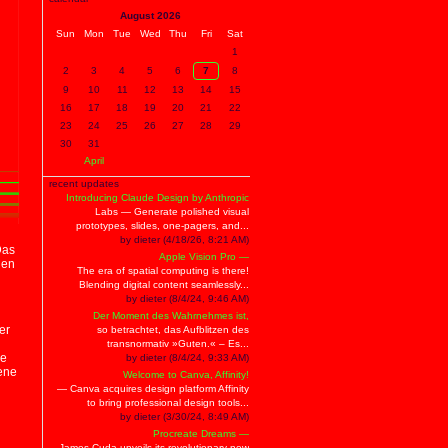
August 2026
Sun
Mon
Tue
Wed
Thu
Fri
Sat
1
2
3
4
5
6
7
8
9
10
11
12
13
14
15
16
17
18
19
20
21
22
23
24
25
26
27
28
29
30
31
April
recent updates
Introducing Claude Design by Anthropic
Labs — Generate polished visual
prototypes, slides, one-pagers, and...
by dieter (4/18/26, 8:21 AM)
Das
Apple Vision Pro —
den
The era of spatial computing is there!
Blending digital content seamlessly...
by dieter (8/4/24, 9:46 AM)
Der Moment des Wahrnehmes ist,
er
so betrachtet, das Aufblitzen des
transnormativ »Guten.« – Es...
re
by dieter (8/4/24, 9:33 AM)
ene
Welcome to Canva, Affinity!
— Canva acquires design platform Affinity
to bring professional design tools...
by dieter (3/30/24, 8:49 AM)
Procreate Dreams —
James Cuda unveils its revolutionary new