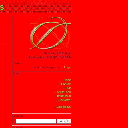
.3
Online for 8188 days
Last update: 11/29/25, 5:22 PM
status
Youre not logged in ...
Login
menu
...
Home
... Contact
...
Tags
... telfser.com
... Impressum
... Disclaimer
...
weblogs.at
search
search
calendar