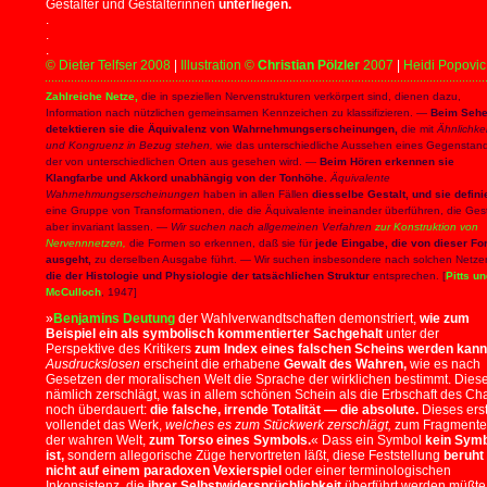
Gestalter und Gestalterinnen
unterliegen.
.
.
.
© Dieter Telfser 2008
|
Illustration
©
Christian Pölzler
2007
|
Heidi Popovic
Zahlreiche Netze,
die in speziellen Nervenstrukturen verkörpert sind, dienen dazu,
Information nach nützlichen gemeinsamen Kennzeichen zu klassifizieren. —
Beim Seh
detektieren sie die Äquivalenz von Wahrnehmungserscheinungen,
die mit
Ähnlichkei
und Kongruenz in Bezug stehen,
wie das unterschiedliche Aussehen eines Gegenstan
der von unterschiedlichen Orten aus gesehen wird. —
Beim Hören erkennen sie
Klangfarbe und Akkord unabhängig von der Tonhöhe.
Äquivalente
Wahrnehmungserscheinungen
haben in allen Fällen
diesselbe Gestalt, und sie defini
eine Gruppe von Transformationen, die die Äquivalente ineinander überführen, die Gest
aber invariant lassen. —
Wir suchen nach allgemeinen Verfahren
zur Konstruktion von
Nervennnetzen,
die Formen so erkennen, daß sie für
jede Eingabe, die von dieser Fo
ausgeht,
zu derselben Ausgabe führt. — Wir suchen insbesondere nach solchen Netze
die der Histologie und Physiologie der tatsächlichen Struktur
entsprechen. [
Pitts u
McCulloch
, 1947]
»
Benjamins Deutung
der Wahlverwandtschaften demonstriert,
wie zum
Beispiel ein als symbolisch kommentierter Sachgehalt
unter der
Perspektive des Kritikers
zum Index eines falschen Scheins werden kann
Ausdruckslosen
erscheint die erhabene
Gewalt des Wahren,
wie es nach
Gesetzen der moralischen Welt die Sprache der wirklichen bestimmt. Dies
nämlich zerschlägt, was in allem schönen Schein als die Erbschaft des Ch
noch überdauert:
die falsche, irrende Totalität — die absolute.
Dieses ers
vollendet das Werk,
welches es zum Stückwerk zerschlägt,
zum Fragmente
der wahren Welt,
zum Torso eines Symbols.
« Dass ein Symbol
kein Sym
ist,
sondern allegorische Züge hervortreten läßt, diese Feststellung
beruht
nicht auf einem paradoxen Vexierspiel
oder einer terminologischen
Inkonsistenz, die
ihrer Selbstwidersprüchlichkeit
überführt werden müßte