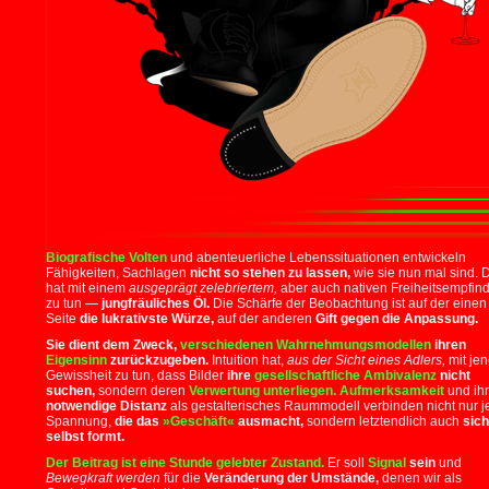
Biografische Volten
und abenteuerliche Lebenssituationen entwickeln
Fähigkeiten, Sachlagen
nicht so stehen zu lassen,
wie sie nun mal sind. 
hat mit einem
ausgeprägt zelebriertem,
aber auch nativen Freiheitsempfin
zu tun —
jungfräuliches Öl.
Die Schärfe der Beobachtung ist auf der einen
Seite
die lukrativste Würze,
auf der anderen
Gift gegen die Anpassung.
Sie dient dem Zweck,
verschiedenen Wahrnehmungsmodellen
ihren
Eigensinn
zurückzugeben.
Intuition hat,
aus der Sicht eines Adlers,
mit jen
Gewissheit zu tun, dass Bilder
ihre
gesellschaftliche Ambivalenz
nicht
suchen,
sondern deren
Verwertung unterliegen.
Aufmerksamkeit
und ih
notwendige Distanz
als gestalterisches Raummodell verbinden nicht nur j
Spannung,
die das
»Geschäft«
ausmacht,
sondern letztendlich auch
sich
selbst formt.
Der Beitrag ist eine Stunde gelebter Zustand.
Er soll
Signal
sein
und
Bewegkraft werden
für die
Veränderung der Umstände,
denen wir als