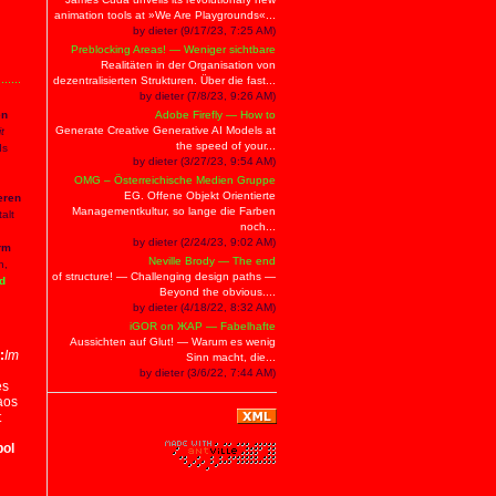
animation tools at »We Are Playgrounds«...
by dieter (9/17/23, 7:25 AM)
Preblocking Areas! — Weniger sichtbare
Realitäten in der Organisation von
dezentralisierten Strukturen. Über die fast...
by dieter (7/8/23, 9:26 AM)
en
Adobe Firefly — How to
Generate Creative Generative AI Models at
t
the speed of your...
ds
by dieter (3/27/23, 9:54 AM)
OMG – Österreichische Medien Gruppe
EG. Offene Objekt Orientierte
eren
Managementkultur, so lange die Farben
alt
noch...
by dieter (2/24/23, 9:02 AM)
rm
Neville Brody — The end
n,
of structure! — Challenging design paths —
nd
Beyond the obvious....
by dieter (4/18/22, 8:32 AM)
iGOR on ЖAP — Fabelhafte
Aussichten auf Glut! — Warum es wenig
:
Im
Sinn macht, die...
by dieter (3/6/22, 7:44 AM)
es
aos
t
bol
,