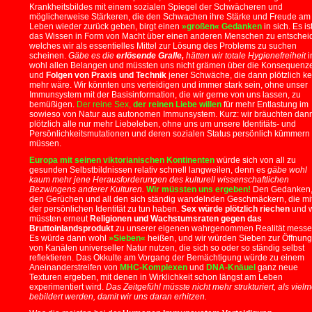
Krankheitsbildes mit einem sozialen Spiegel der Schwächeren und
möglicherweise Stärkeren, die den Schwachen ihre Stärke und Freude am
Leben wieder zurück geben, birgt einen
»großen« Gedanken
in sich. Es is
das Wissen in Form von Macht über einen anderen Menschen zu entschei
welches wir als essentielles Mittel zur Lösung des Problems zu suchen
scheinen.
Gäbe es die
erlösende Gralle,
hätten wir totale Hygienefreiheit
i
wohl allen Belangen und müssten uns nicht grämen über die Konsequenz
und
Folgen von Praxis und Technik
jener Schwäche, die dann plötzlich k
mehr wäre. Wir könnten uns verteidigen und immer stark sein, ohne unser
Immunsystem mit der Basisinformation, die wir gerne von uns lassen, zu
bemüßigen.
Der reine Sex,
der reinen Liebe willen
für mehr Entlastung im
sowieso von Natur aus autonomen Immunsystem. Kurz: wir bräuchten dan
plötzlich alle nur mehr Liebeleben, ohne uns um unsere Identitäts- und
Persönlichkeitsmutationen und deren sozialen Status persönlich kümmern
müssen.
Europa mit seinen viktorianischen Kontinenten
würde sich von all zu
gesunden Selbstbildnissen relativ schnell langweilen, denn es
gäbe wohl
kaum mehr jene Herausforderungen des kulturell wissenschaftlichen
Bezwingens anderer Kulturen.
Wir müssten uns ergeben!
Den Gedanken
den Gerüchen und all den sich ständig wandelnden Geschmäckern, die mi
der persönlichen Identität zu tun haben.
Sex würde plötzlich riechen
und w
müssten erneut
Religionen und Wachstumsraten gegen das
Bruttoinlandsprodukt
zu unserer eigenen wahrgenommen Realität messe
Es würde dann wohl
»Sieben«
heißen, und wir würden Sieben zur Öffnung
von Kanälen universeller Natur nutzen, die sich so oder so ständig selbst
reflektieren. Das Okkulte am Vorgang der Bemächtigung würde zu einem
Aneinanderstreifen von
MHC-Komplexen
und
DNA-Knäuel
ganz neue
Texturen ergeben, mit denen in Wirklichkeit schon längst am Leben
experimentiert wird.
Das Zeitgefühl müsste nicht mehr strukturiert, als viel
bebildert werden, damit wir uns daran erhitzen.