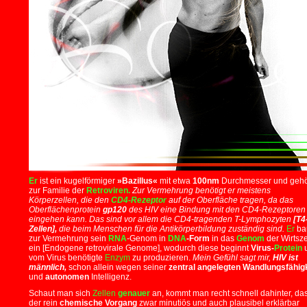
Er
ist ein kugelförmiger
»Bazillus«
mit etwa
100nm
Durchmesser und gehö
zur Familie der
Retroviren.
Zur Vermehrung benötigt er meistens
Körperzellen, die den
CD4-Rezeptor
auf der Oberfläche tragen, da das
Oberflächenprotein
gp120
des HIV eine Bindung mit den CD4-Rezeptoren
eingehen kann. Das sind vor allem die CD4-tragenden T-Lymphozyten
[T4
Zellen],
die beim Menschen für die Antikörperbildung zuständig sind.
Er
ba
zur Vermehrung sein
RNA
-Genom in
DNA
-Form
in das
Genom
der Wirtsze
ein [Endogene retrovirale Genome], wodurch diese beginnt
Virus-
Protein
vom Virus benötigte
Enzym
zu produzieren.
Mein Gefühl sagt mir,
HIV ist
männlich,
schon allein wegen seiner
zentral angelegten Wandlungsfähig
und
autonomen
Intelligenz.
Schaut man sich
Zellen
genauer
an, kommt man recht schnell dahinter, da
der rein
chemische Vorgang
zwar minutiös und auch plausibel erklärbar