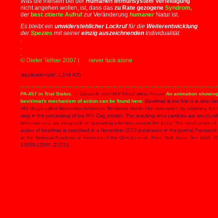
Was die meisten bei der
Humanen Immunsystem Verteidigung
nicht angehen wollen, ist, dass das
zu Rate gezogene
Syndrom,
der
best zitierte Aufruf
zur Veränderung
humaner
Natur ist.
Es bleibt ein
unwiderstehlicher Lockruf
für die
Weiterentwicklung
der
Spezies
mit seiner
einzig auszeichnenden
Individualität.
.
.
.
© Dieter Telfser 2007
never fuck alone
(application/pdf, 1,149 KB)
PA-457 in Trial Status.
—
CleanUp your HIV blood within hours!
An animation showin
bevirimat's mechanism of action can be found here:
Bevirimat is the first in a new cla
HIV drugs called Maturation Inhibitors. Bevirimat blocks HIV maturation by inhibiting the f
step in the processing of the HIV Gag protein. The resulting virus particles are structural
defective and are incapable of spreading infection around the body. The mechanism of
action of bevirimat is described in a November 2003 publication in the journal Proceedi
of the National Academy of Sciences of the USA (Li et al., Proc. Natl. Acad. Sci. USA, 1
13555-13560 (2003)).