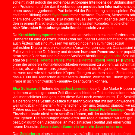
scheint, nicht jedoch die
scheinbar autonome Intelligenz
der Bildungsfor
von Proteinen und der damit verbundenen
genetischen Informationen,
die
einen ausschlaggebenden Part beim Akt der Fortbildung selbst spielen. D
es für die Bildung eines
Syndroms
immer mehrere Faktoren, Menschen od
chemische Stoffe braucht, ist ja nichts Neues; sehr wohl aber die Behauptu
den in einem Krankheitsbild zusammengefassten Komplex mit gleichen
rückführenden Entstehungstechniken
behandeln zu wollen.
Da
Krankheitssymptome
meistens die am vehementesten einfordernden
Erinnerer für eine
gestörte Interaktion
mit unserer Gesellschaft und teilwe
auch Ärzteschaft sind, müssen wir unbedingt einen zumindest sozial
aufrechten Dialog mit den komplexen Auswirkungen suchen. Das passiert 
Falle von Immune Deficiency und dessen
humaner Penetranz
sehr populä
denn schließlich war und bleibt der Auslöser hierfür
unhygienische
Sexualit
egal ob [
Homo
] [
Hetero
] [
Trans
] [
Inter
] [
Bi
] [
Metro
] [
Objekt
] [
Auto
] [
A
] [
Hyper
],
ohne die anderen Kontaktmöglichkeiten vergessen zu wollen. Es scheint a
fast so, als würden wir uns gerade recht deutlich die Frage stellen, warum 
mit wem und wie sich welchen Körperöffnungen widmen sollte. Zumindest 
das 40.000.000 Menschen auf unserem Planten, welche die 100nm große
Frage in sich nicht wirklich
»positiv«
beantworten können.
Elsa Schiaparelli
lieferte die
»schockierende«
Idee für die Marke Ribbon 
so lernen wir seit geraumer Zeit über verschiedene Tochterinstitutionen, wi
viel menschlicher und gesünder diese Welt noch werden muss. Die Schlei
als persönliches
Schmuckstück für mehr Solidarität
mit den Schwächere
weil unlösbar »infizierten« Mitmenschen unter uns.
Seitdem staunen wir ü
Zahlen und bunte Formen der Darbietung
des
Social Fund Raisings,
weil 
Einzelschicksale nicht mehr schaffen können, mit der autoimmunen Krankh
umzugehen. Die Meinungen divergieren und rege diskutieren wir uns gut
bestückt durch den Dschungel an medizinischer Realität und einer völlig
neuen Disziplin:
Jagen durch Sammeln für mehr Jäger unter uns.
Das
Zelebrieren
eines komplexen, unverständlichen, noch nicht gelösten