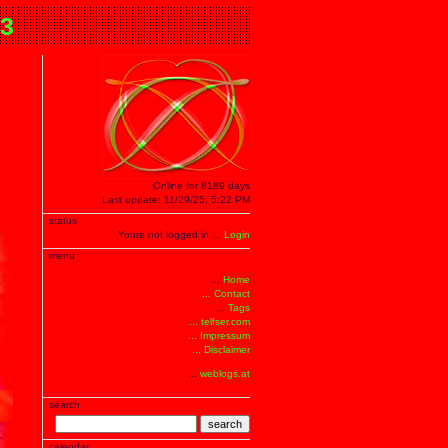
.3
Online for 8189 days
Last update: 11/29/25, 5:22 PM
status
Youre not logged in ...
Login
menu
...
Home
... Contact
...
Tags
... telfser.com
... Impressum
... Disclaimer
...
weblogs.at
search
search
calendar