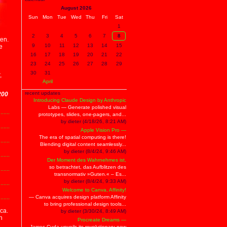
August 2026
Sun
Mon
Tue
Wed
Thu
Fri
Sat
1
2
3
4
5
6
7
8
en.
9
10
11
12
13
14
15
e
16
17
18
19
20
21
22
23
24
25
26
27
28
29
30
31
,
April
recent updates
200
Introducing Claude Design by Anthropic
Labs — Generate polished visual
prototypes, slides, one-pagers, and...
by dieter (4/18/26, 8:21 AM)
Apple Vision Pro —
The era of spatial computing is there!
Blending digital content seamlessly...
by dieter (8/4/24, 9:46 AM)
Der Moment des Wahrnehmes ist,
so betrachtet, das Aufblitzen des
transnormativ »Guten.« – Es...
by dieter (8/4/24, 9:33 AM)
Welcome to Canva, Affinity!
— Canva acquires design platform Affinity
to bring professional design tools...
ca.
by dieter (3/30/24, 8:49 AM)
n
Procreate Dreams —
James Cuda unveils its revolutionary new