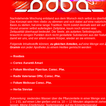
Nachstehende Mischung entstand aus dem Wunsch mich selbst zu überlist
Das Konzept sein Hirn »lieb« zu stimmen und sich dabei auf eine natürlich
Basis zu stellen, hat eine lange Tradition. Nicht zuletzt deshalb weil wir auf
Grund unserer selbst auferlegten Zeitpläne, kaum noch wissen was
Zeitqualität überhaupt bedeutet. Die Seele, als autarkes Selbstregulativ,
braucht in einigen Punkten doch recht gestaltete Substanzen aus der Natur
damit wir uns, und vor allem unsere Körper, wieder an sie erinnern.
Folgende Inhaltsstoffe können,
zu gleichen Anteilen,
auf eine Menge von
Gramm
von jeder Apotheke zu einem Heiltee gemischt werden:
›»
Rooibos
›»
Cortex Aurantii Amari
›»
Folium Menthae Piperitae. Consc. Phe.
›»
Radix Valerianae Offic. Consc. Phe.
›»
Folium Melissae Consc. Phe.
›»
Herba Steviae
Zubereitung:
siedendes Wasser über die Pflanzenteile in einer Menge von 
1 — 2 EL auf einen Liter gießen und ca. 10 — 12 Minuten abgedeckt ziehe
lassen.
Meine Empfehlung:
Teetemperatur auf die Körpertemperatur