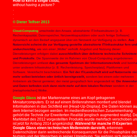
How to kern a single cloud,
without having a picture?
.
.
.
© Dieter Telfser 2013
Cloud-Computing
umschreibt den Ansatz, abstrahierte IT-Infrastrukturen [z. B.
Rechenkapazität, Datenspeicher, Netzwerkkapazitäten oder auch fertige Software]
dynamisch an den Bedarf angepasst über ein Netzwerk zur Verfügung zu stellen.
Aus
Nutzersicht scheint die zur Verfügung gestellte abstrahierte IT-Infrastruktur fern und
undurchsichtig,
wie von einer „Wolke“ verhüllt. Angebot und Nutzung dieser
Dienstleistungen erfolgen dabei
ausschließlich über definierte technische Schnittste
und Protokolle.
Die Spannweite der im Rahmen von Cloud-Computing angebotenen
Dienstleistungen umfasst
das gesamte Spektrum der Informationstechnik
und beinhal
unter anderem Infrastruktur [z. B. Rechenleistung, Speicherplatz], Plattformen und
Software. Vereinfacht beschrieben:
Ein Teil der IT-Landschaft wird auf Nutzerseite nic
mehr selbst betrieben oder örtlich bereitgestellt,
sondern bei einem oder mehreren
Anbietern als Dienst gemietet, der meist geografisch fern angesiedelt ist.
Die Anwendu
und Daten befinden sich dann nicht mehr auf dem lokalen Rechner
sondern in der
[metaphorischen] Wolke.
Google Glass
ist der Markenname eines am Kopf getragenen
Miniaturcomputers. Er ist auf einem Brillenrahmen montiert und blendet
Informationen in das Sichtfeld ein [Head-Up-Display]. Die Daten können a
dem Internet bezogen werden. Im medientheoretischen Zusammenhang
gehört die Technik zur Erweiterten Realität [englisch augmented reality]. D
Marktstart des 2012 vorgestellten Produkts wurde mehrfach verschoben u
ist jetzt für Anfang 2014 angekündigt.
Während für manche IT-Experten
Google Glass einen technischen Meilenstein darstellt,
erkennen
Datenschützer darin weitreichende Konsequenzen für die Privatsphäre de
Nutzers und der Menschen in seiner Umgebung. Sie wehren sich gegen d