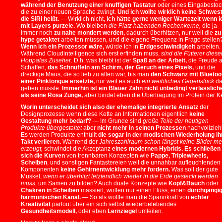
während der Benutzung einer knuffigen Tastatur
oder eines Eingabestoc
die zu einer neuen Sprache zwingt.
Und ich wollte wirklich keine Schwes
die SiRi heißt.
— Wirklich nicht,
ich hätte gerne weniger Wartezeit wenn i
mit Layers purzele.
Wo bleiben
die Platz habenden Rechenkerne,
die ja
immer noch
zu nahe montiert werden,
dadurch überhitzen, nur weil die
zu
hype getaktet
arbeiten müssen, und die eigene Frequenz in Frage stellen
Wenn ich ein Prozessor wäre,
würde ich in
Erdgeschwindigkeit
arbeiten.
Während Cloudintelligence sich erst erfinden muss,
sind die Fütterer diese
Hoppalas Zuseher.
D.h. was bleibt ist der
Spaß an der Arbeit,
die Freude 
Schaffen,
das Schnüffeln am Schirm, der Geruch eines Pixels,
und die
dreckige Maus, die so lieb zu allen war, bis man
den Schwanz mit Bluetoo
einer Pinktongue ersetzte,
nur weil es auch
ein weibliches Gegenstück
da
geben musste.
Immerhin ist ein Blauer Zahn nicht unbedingt verlässlich
als seine Rosa Zunge,
aber bindet eben die Übertragung im Protein der Ke
Worin unterscheidet sich also der ehemalige integrierte Ansatz
der
Designprozesse wenn diese Kette an Informationen eigentlich
keine
Gestaltung mehr bedarf?
— Im Grunde sind
große Teile der heutigen
Produkte übergestaltet
aber
nicht mehr in seinen Prozessen
nachvollzieh
Es werden Produkte enthüllt
die sogar in der modischen Wiederholung ih
Takt verlieren.
Während der
Jahreszahlraum schon längst keine Bilder me
erzeugt,
schwindet die Akzeptanz
eines modernen Hybrids.
Es schließen
sich die Kurven
von trennbaren Konzepten wie
Pappe, Triplewheels,
Scheiben
, und sonstigen Fantastereien weil die unnahbar aufleuchtenden
Komponenten
keine Gehirnentwicklung mehr fordern.
Was soll der gute
Muskel,
wenn er überhitzt letztendlich wieder in die Erde gesteckt werden
muss,
um Samen zu bilden? Auch duale Konzepte wie
Kopf&Bauch
oder
Chakren in Scheiben
massiert, wollen nur einen Fluss, einen
durchgängi
harmonischen Kanal.
— So als wollte man die Spannkraft von
echter
Kreativität
partout über ein sich selbst wiederbelebendes
Gesundheitsmodell,
oder eben
Lernziegel
umleiten.