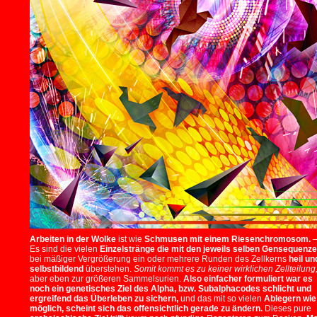
Arbeiten in der Wolke
ist wie
Schmusen mit einem Riesenchromosom.
Es sind die vielen
Einzelstränge die mit den jeweils selben Gensequenz
bei mäßiger Vergrößerung ein oder mehrere Runden des Zellkerns
heil un
selbstbildend
überstehen.
Somit kommt es zu keiner wirklichen Zellteilung
aber eben zur größeren Sammelsurien.
Also einfacher formuliert war es
noch ein genetisches Ziel des Alpha, bzw. Subalphacodes schlicht und
ergreifend das Überleben zu sichern,
und das mit so vielen
Ablegern wie
möglich, scheint sich das offensichtlich gerade zu ändern.
Dieses pure