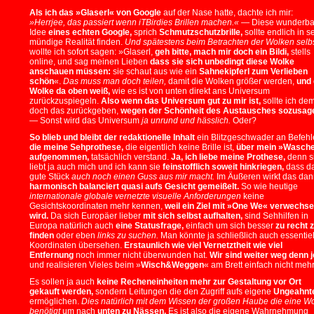
Als ich das »Glaserl« von Google
auf der Nase hatte, dachte ich mir:
»Herrjee, das passiert wenn iTBirdies Brillen machen.«
— Diese wunderba
Idee
eines echten Google,
sprich
Schmutzschutzbrille,
sollte endlich in s
mündige Realität finden.
Und spätestens beim Betrachten der Wolken selbs
wollte ich sofort sagen: »Glaserl,
geh bitte, mach mir doch ein Bildi,
stells
online, und sag meinen Lieben
dass sie sich unbedingt diese Wolke
anschauen müssen:
sie schaut aus wie ein
Sahnekipferl zum Verlieben
schön
«.
Das muss man doch teilen,
damit die Wolken größer werden,
und 
Wolke da oben weiß,
wie es ist von unten direkt ans Universum
zurückzuspiegeln.
Also wenn das Universum gut zu mir ist,
sollte ich de
doch das zurückgeben,
wegen der Schönheit des Austausches sozusag
— Sonst wird das Universum
ja unrund und hässlich.
Oder?
So blieb und bleibt der redaktionelle Inhalt
ein Blitzgeschwader an Befeh
die meine Sehprothese,
die eigentlich keine Brille ist,
über mein »Wasche
aufgenommen,
tatsächlich verstand.
Ja, ich liebe meine Prothese,
denn s
liebt ja auch mich und ich kann sie
feinstofflich soweit hinkriegen,
dass d
gute Stück
auch noch einen Guss aus mir macht.
Im Äußeren wirkt das da
harmonisch balanciert quasi aufs Gesicht gemeißelt.
So wie heutige
internationale globale vernetzte visuelle Anforderungen
keine
Gesichtskoordinaten mehr kennen,
weil ein Ziel mit »One We« verwechse
wird.
Da sich Europäer lieber
mit sich selbst aufhalten,
sind Sehhilfen in
Europa natürlich auch
eine Statusfrage,
einfach um sich besser
zu recht 
finden
oder eben
links zu suchen.
Man könnte ja schließlich auch essentiel
Koordinaten übersehen.
Erstaunlich wie viel Vernetztheit wie viel
Entfernung
noch immer nicht überwunden hat.
Wir sind weiter weg denn j
und realisieren Vieles beim »
Wisch&Weggen
« am Brett einfach nicht mehr
Es sollen ja auch
keine Recheneinheiten mehr zur Gestaltung vor Ort
gekauft werden,
sondern Leitungen die den Zugriff aufs eigene
Ungeahnt
ermöglichen.
Dies natürlich mit dem Wissen der großen Haube die eine W
benötigt
um nach
unten zu Nässen.
Es ist also die eigene Wahrnehmung