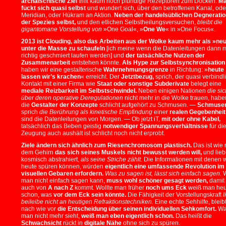
archaischische Ziel
trifft kaum noch pfundige Rezeptoren zum Docken.
M
fückt sich quasi selbst
und wundert sich, über den betroffenen Kanal, ode
Meridian, oder Hükram an Aktion.
Neben der handelsüblichen Degneratio
der Spezies selbst,
und den etlichen Selbstheilungsversuchen,
bleibt die
gigantomane Vorstellung von
»One Goal«, »
One We
« in »One Focus«.
2013 ist Clouding, also das Arbeiten aus der Wolke kaum mehr als »ne
unter die Masse zu schaufeln
[ich meine wenn die Datenleitungen dann 
richtig geschmiert laufen werden] und
der tatsächliche Nutzen der
Zusammenarbeit
entstehen könnte.
Als Hype zur Selbstsynchronisation
haben wir eine gestalterische
Wahrnehmungsgrenze
in Richtung: »
heute
lassen wir’s krachen
« erreicht. Der
Jetztbezug,
sprich, der quasi verbindl
Kontakt mit einer Firma wie
Staat oder sonstige Subderivate
belegt eine
mediale Reizbarkeit im Selbstschwindel.
Neben einigen Nationen
die sic
über deren operative Deregulationen
nicht mehr in die Wolke trauen, habe
die
Gestalter der Konzepte
schlicht aufgehört zu Schmusen. —
Schmusen
sprich
die Berührung als kinetische Empfindung
einer
realen Gegebenheit
sind die Datenleitungen von Morgen. — Ob jetzt iT,
mit oder ohne Kabel,
tatsächlich das Beben geistig
notwendiger Spannungsverhältnisse
für di
Zeugung auch aushält ist schlicht noch nicht erprobt.
Ziele ändern sich ähnlich zum Riesenchromosom plastisch.
Das ist wie 
dem Gehirn
das sich seines Muskels nicht bewusst werden will,
und lieb
kosmisch abstrahiert,
als seine Striche zählt.
Die Informationen mit denen w
heute spüren können, würden
eigentlich eine umfassende Revolution im
visuellen Gebaren erfordern.
Was zu sagen ist, lässt sich einfach sagen.
W
man nicht einfach sagen kann,
muss wohl schöner gesagt werden,
damit
auch von
A nach Z
kommt. Wollte man früher
noch ums Eck
weiß man heu
schon, was
vor dem Eck sein könnte.
Die Fähigkeit der Vorstellungskraft
l
beileibe nicht an heutigen Refraktionstechniken.
Eine echte Sehhilfe, bleib
nach wie vor
die Entscheidung über seinen individuellen Sehkomfort.
Wa
man nicht mehr sieht,
weiß man eben eigentlich schon.
Das heißt die
Schwachsicht
rückt in
digitale Nähe
ohne sich zu spüren.