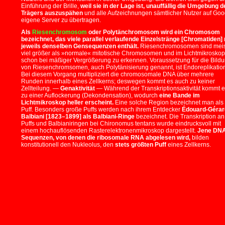
Einführung der Brille,
weil sie in der Lage ist, unauffällig die Umgebung d
Trägers auszuspähen
und alle Aufzeichnungen sämtlicher Nutzer auf Goo
eigene Server zu übertragen.
Als
Riesenchromosom
oder Polytänchromosom wird ein Chromosom
bezeichnet, das viele parallel verlaufende Einzelstränge [Chromatiden] 
jeweils denselben Gensequenzen enthält.
Riesenchromosomen sind meis
viel größer als »normale« mitotische Chromosomen und im Lichtmikroskop
schon bei mäßiger Vergrößerung zu erkennen. Voraussetzung für die Bild
von Riesenchromsomen, auch Polytänisierung genannt, ist Endoreplikatio
Bei diesem Vorgang multipliziert die chromosomale DNA über mehrere
Runden innerhalb eines Zellkerns; deswegen kommt es auch zu keiner
Zellteilung. —
Genaktivität
— Während der Transkriptionsaktivität kommt 
zu einer Auflockerung (Dekondensation), wodurch
eine Bande im
Lichtmikroskop heller erscheint.
Eine solche Region bezeichnet man als
Puff. Besonders große Puffs werden nach ihrem Entdecker
Édouard-Gérar
Balbiani [1823–1899] als Balbiani-Ringe
bezeichnet. Die Transkription an
Puffs und Balbianiringen bei Chironomus tentans wurde eindrucksvoll mit
einem hochauflösenden Rasterelektronenmikroskop dargestellt.
Jene DN
Sequenzen, von denen die ribosomale RNA abgelesen wird,
bilden
konstitutionell den Nukleolus, den
stets größten Puff
eines Zellkerns.