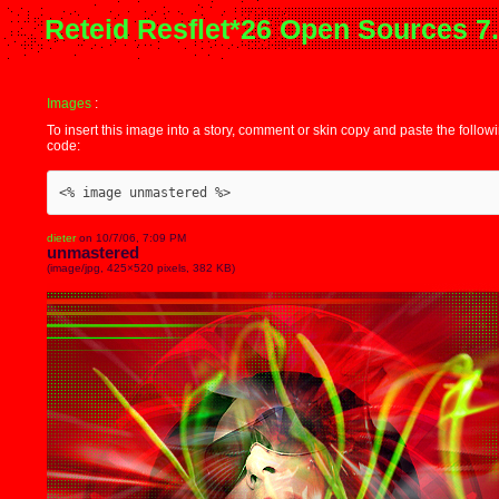
Reteid Resflet*26 Open Sources 7
Images
:
To insert this image into a story, comment or skin copy and paste the follow
code:
<% image unmastered %>
dieter
on 10/7/06, 7:09 PM
unmastered
(image/jpg, 425×520 pixels, 382 KB)