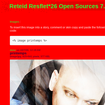
Reteid Resflet*26 Open Sources 7
Images
:
To insert this image into a story, comment or skin copy and paste the follow
code:
<% image printemps %>
dieter
on 10/7/06, 12:18 AM
printemps
(image/jpg, 425×641 pixels, 377 KB)