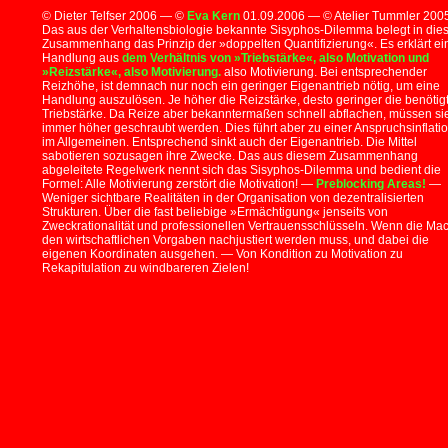
© Dieter Telfser 2006 — ©
Eva Kern
01.09.2006 — © Atelier Tummler 200
Das aus der Verhaltensbiologie bekannte Sisyphos-Dilemma belegt in di
Zusammenhang das Prinzip der »doppelten Quantifizierung«. Es erklärt ei
Handlung aus
dem Verhältnis von »Triebstärke«, also Motivation und
»Reizstärke«, also Motivierung.
also Motivierung. Bei entsprechender
Reizhöhe, ist demnach nur noch ein geringer Eigenantrieb nötig, um eine
Handlung auszulösen. Je höher die Reizstärke, desto geringer die benötig
Triebstärke. Da Reize aber bekanntermaßen schnell abflachen, müssen si
immer höher geschraubt werden. Dies führt aber zu einer Anspruchsinflati
im Allgemeinen. Entsprechend sinkt auch der Eigenantrieb. Die Mittel
sabotieren sozusagen ihre Zwecke. Das aus diesem Zusammenhang
abgeleitete Regelwerk nennt sich das Sisyphos-Dilemma und bedient die
Formel: Alle Motivierung zerstört die Motivation! —
Preblocking Areas!
—
Weniger sichtbare Realitäten in der Organisation von dezentralisierten
Strukturen. Über die fast beliebige »Ermächtigung« jenseits von
Zweckrationalität und professionellen Vertrauensschlüsseln. Wenn die Mac
den wirtschaftlichen Vorgaben nachjustiert werden muss, und dabei die
eigenen Koordinaten ausgehen. — Von Kondition zu Motivation zu
Rekapitulation zu windbareren Zielen!