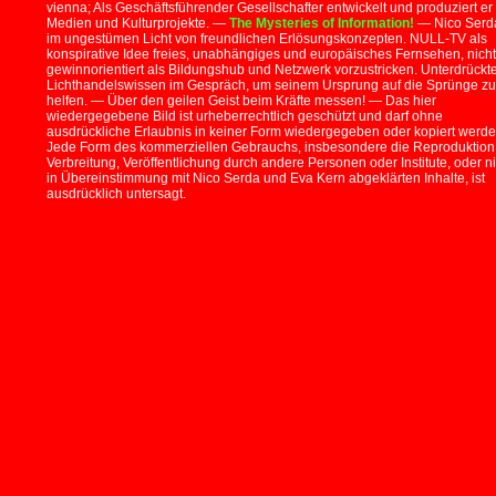
vienna; Als Geschäftsführender Gesellschafter entwickelt und produziert er
Medien und Kulturprojekte. —
The Mysteries of Information!
— Nico Serd
im ungestümen Licht von freundlichen Erlösungskonzepten. NULL-TV als
konspirative Idee freies, unabhängiges und europäisches Fernsehen, nicht
gewinnorientiert als Bildungshub und Netzwerk vorzustricken. Unterdrückt
Lichthandelswissen im Gespräch, um seinem Ursprung auf die Sprünge zu
helfen. — Über den geilen Geist beim Kräfte messen! — Das hier
wiedergegebene Bild ist urheberrechtlich geschützt und darf ohne
ausdrückliche Erlaubnis in keiner Form wiedergegeben oder kopiert werde
Jede Form des kommerziellen Gebrauchs, insbesondere die Reproduktion
Verbreitung, Veröffentlichung durch andere Personen oder Institute, oder ni
in Übereinstimmung mit Nico Serda und Eva Kern abgeklärten Inhalte, ist
ausdrücklich untersagt.