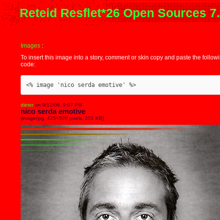
Reteid Resflet*26 Open Sources 7
Images
:
To insert this image into a story, comment or skin copy and paste the follow
code:
<% image 'nico serda emotive' %>
dieter
on 9/12/06, 9:07 PM
nico serda emotive
(image/jpg, 425×520 pixels, 251 KB)