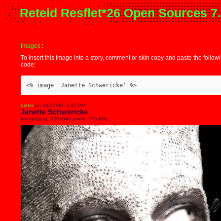
Reteid Resflet*26 Open Sources 7
Images
:
To insert this image into a story, comment or skin copy and paste the follow
code:
<% image 'Janette Schwericke' %>
dieter
on 10/13/08, 3:31 PM
Janette Schwericke
(image/jpeg, 425×640 pixels, 275 KB)