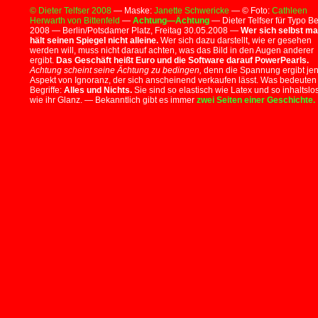
© Dieter Telfser 2008
— Maske:
Janette Schwericke
— © Foto:
Cathleen
Herwarth von Bittenfeld
—
Achtung—Ächtung
— Dieter Telfser für Typo Be
2008 — Berlin/Potsdamer Platz, Freitag 30.05.2008 —
Wer sich selbst ma
hält seinen Spiegel nicht alleine.
Wer sich dazu darstellt, wie er gesehen
werden will, muss nicht darauf achten, was das Bild in den Augen anderer
ergibt.
Das Geschäft heißt Euro und die Software darauf PowerPearls.
Achtung scheint seine Ächtung zu bedingen,
denn die Spannung ergibt je
Aspekt von Ignoranz, der sich anscheinend verkaufen lässt. Was bedeuten
Begriffe:
Alles und Nichts.
Sie sind so elastisch wie Latex und so inhaltslo
wie ihr Glanz. — Bekanntlich gibt es immer
zwei Seiten einer Geschichte.